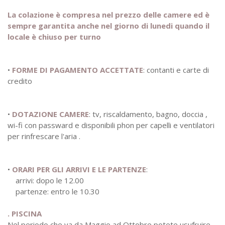
La colazione è compresa nel prezzo delle camere ed è
sempre garantita anche nel giorno di lunedi quando il
locale è chiuso per turno
•
FORME DI PAGAMENTO ACCETTATE
: contanti e carte di
credito
•
DOTAZIONE CAMERE
: tv, riscaldamento, bagno, doccia ,
wi-fi con passward e disponibili phon per capelli e ventilatori
per rinfrescare l'aria .
•
ORARI PER GLI ARRIVI E LE PARTENZE
:
arrivi: dopo le 12.00
partenze: entro le 10.30
. PISCINA
Nel periodo che va da Maggio ad Ottobre potete usufruire